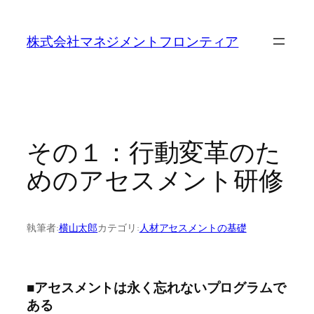
内
容
株式会社マネジメントフロンティア
を
ス
キ
ッ
プ
その１：行動変革のた
めのアセスメント研修
執筆者:
横山太郎
カテゴリ:
人材アセスメントの基礎
■アセスメントは永く忘れないプログラムで
ある