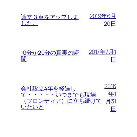
2019年6月
論文３点をアップしま
した。
20日
2017年7月1
10分か20分の真実の瞬
間
日
2016
会社設立4年を経過し
年1
て・・・・・いつまでも現場
（フロンティア）に立ち続けて
月31
いたいと
日