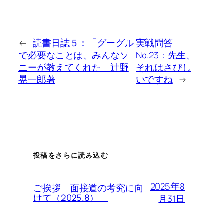
←
読書日誌５：「グーグル
実戦問答
で必要なことは、みんなソ
No.23：先生、
ニーが教えてくれた」辻野
それはさびし
晃一郎著
いですね
→
投稿をさらに読み込む
2025年8
ご挨拶 面接道の考究に向
けて（2025.8）
月31日