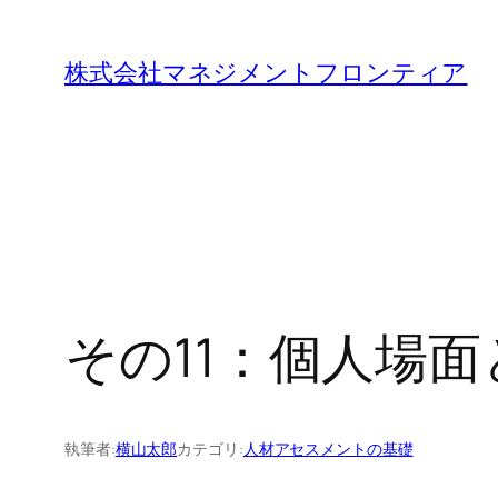
内
容
株式会社マネジメントフロンティア
を
ス
キ
ッ
プ
その11：個人場
執筆者:
横山太郎
カテゴリ:
人材アセスメントの基礎